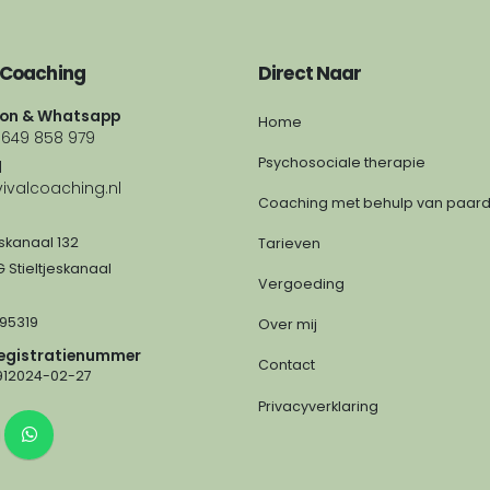
 Coaching
Direct Naar
oon & Whatsapp
Home
)649 858 979
Psychosociale therapie
l
ivalcoaching.nl
Coaching met behulp van paar
eskanaal 132
Tarieven
 Stieltjeskanaal
Vergoeding
595319
Over mij
egistratienummer
Contact
0912024-02-27
Privacyverklaring