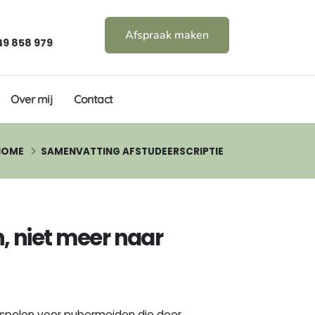
Afspraak maken
49 858 979
Over mij
Contact
HOME
SAMENVATTING AFSTUDEERSCRIPTIE
, niet meer naar
n spelen voor pubermeiden die door