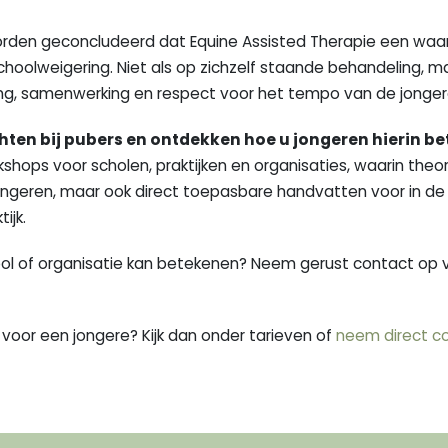
orden geconcludeerd dat Equine Assisted Therapie een waard
oolweigering. Niet als op zichzelf staande behandeling, m
, samenwerking en respect voor het tempo van de jongere
chten bij pubers en ontdekken hoe u jongeren hierin b
shops voor scholen, praktijken en organisaties, waarin theor
ongeren, maar ook direct toepasbare handvatten voor in de d
ijk.
ol of organisatie kan betekenen? Neem gerust contact op vo
 voor een jongere? Kijk dan onder tarieven of
neem direct c