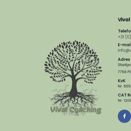
Vival
Telef
+31 (0
E-mai
info@v
Adres
Stieltj
7756 PG
KvK
Nr. 65
CAT R
Nr. 12