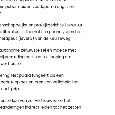
rin pubermeiden vastlopen in angst en
n.
schappelijke en praktijkgerichte literatuur
e literatuur is thematisch geanalyseerd en
therapeut (level 3) van de Keulseweg.
et autonome zenuwstelsel en moeite met
bij vermijding ontstaat als poging om
oor herstel.
ering. Het paard fungeert als een
 nadruk op het ervaren van veiligheid, het
nodig zijn.
 versterken van zelfvertrouwen en het
eranderingen indirect leiden tot het zetten