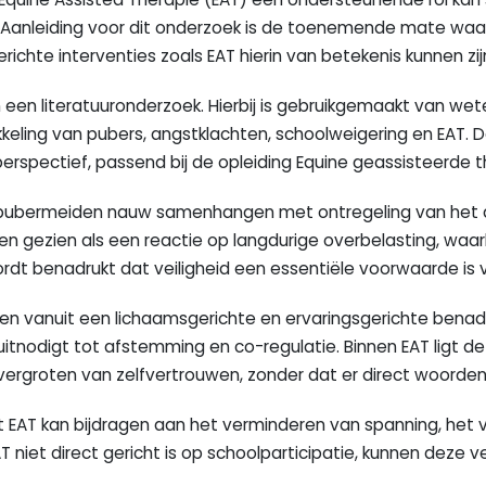
 Aanleiding voor dit onderzoek is de toenemende mate waa
ichte interventies zoals EAT hierin van betekenis kunnen zij
een literatuuronderzoek. Hierbij is gebruikgemaakt van weten
eling van pubers, angstklachten, schoolweigering en EAT. D
perspectief, passend bij de opleiding Equine geassisteerde 
n bij pubermeiden nauw samenhangen met ontregeling van h
n gezien als een reactie op langdurige overbelasting, waar
ordt benadrukt dat veiligheid een essentiële voorwaarde is v
rken vanuit een lichaamsgerichte en ervaringsgerichte benad
uitnodigt tot afstemming en co-regulatie. Binnen EAT ligt de
vergroten van zelfvertrouwen, zonder dat er direct woorden 
dat EAT kan bijdragen aan het verminderen van spanning, het
niet direct gericht is op schoolparticipatie, kunnen deze v