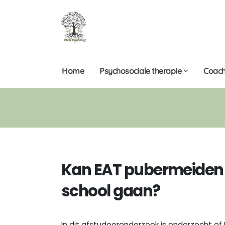
Home
Psychosociale therapie
Coach
Kan EAT pubermeiden h
school gaan?
In dit afstudeeronderzoek is onderzocht of