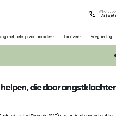
Whatsapp
+31 (0)6
ing met behulp van paarden
Tarieven
Vergoeding
elpen, die door angstklachten
 Equine Assisted Therapie (EAT) een ondersteunende rol ka